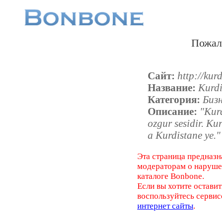
Пожал
Сайт:
http://kur
Название:
Kurdi
Категория:
Бизн
Описание:
"Kurd
ozgur sesidir. Ku
a Kurdistane ye."
Эта страница предназн
модераторам о наруш
каталоге Bonbone.
Если вы хотите оставит
воспользуйтесь серви
интернет сайты
.