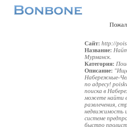
Пожал
Сайт:
http://poi
Название:
Найт
Мурманск.
Категория:
Пои
Описание:
"Ище
Набережные-Чел
по адресу! poisk
поиска в Набере
можете найти в
развлечения, ст
недвижимость и
системе предпр
быстро пролист