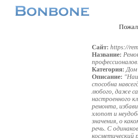
Пожал
Сайт:
https://re
Название:
Ремо
профессионалов
Категория:
Дом
Описание:
"Наш
способна навсе
любого, даже с
настроенного кл
ремонта, избав
хлопот и неудоб
значения, о как
речь. С одинако
косметический 