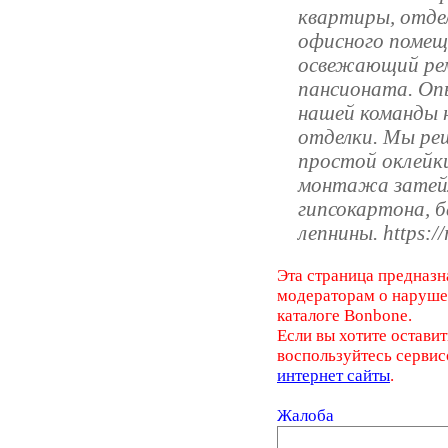
квартиры, отдел
офисного помещ
освежающий ре
пансионата. Оп
нашей команды н
отделки. Мы ре
простой оклейк
монтажа затейл
гипсокартона, 
лепнины. https:/
Эта страница предназн
модераторам о наруш
каталоге Bonbone.
Если вы хотите оставит
воспользуйтесь серви
интернет сайты
.
Жалоба