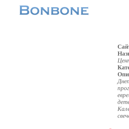
Сай
Наз
Цент
Кат
Опи
Дне
про
евре
дет
Кале
свеч