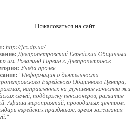
Пожаловаться на сайт
т:
http://jcc.dp.ua/
вание:
Днепропетровский Еврейский Общинный
р им. Розалинд Горвин г. Днепропетровск
егория:
Учеба прочее
сание:
"Информация о деятельности
пропетровского Еврейского Общинного Центра,
граммах, направленных на улучшение качества ж
йских семей, поддержку пенсионеров, развитие
ей. Афиша мероприятий, проводимых центром.
ндарь еврейских праздников, время зажигания
ей."