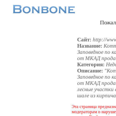
Пожал
Сайт:
http://ww
Название:
Котт
Заповедное по к
от МКАД прода
Категория:
Нед
Описание:
"Кот
Заповедное по к
от МКАД прода
лесные участки 
шале из кирпича 
Эта страница предназн
модераторам о наруш