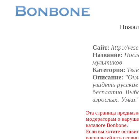
Пожал
Сайт:
http://ves
Название:
Посл
мультиков
Категория:
Тел
Описание:
"Онл
увидеть русски
бесплатно. Выб
взрослых: Умка.
Эта страница предназн
модераторам о наруш
каталоге Bonbone.
Если вы хотите оставит
воспользуйтесь серви