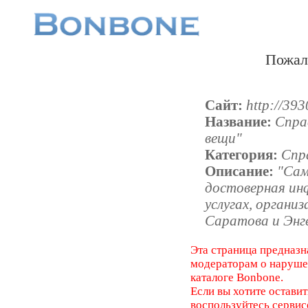
Пожал
Сайт:
http://393
Название:
Спра
вещи"
Категория:
Спр
Описание:
"Сам
достоверная ин
услугах, органи
Саратова и Энге
Эта страница предназн
модераторам о наруш
каталоге Bonbone.
Если вы хотите оставит
воспользуйтесь серви