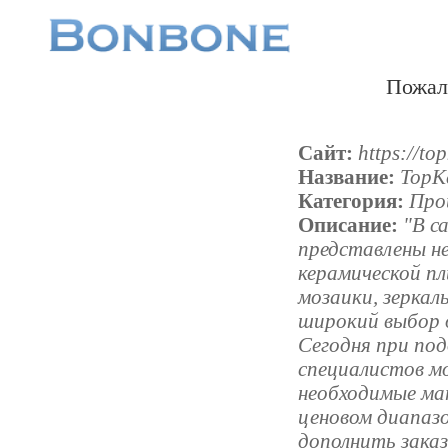
Пожал
Сайт:
https://to
Название:
TopK
Категория:
Про
Описание:
"В с
представлены не
керамической п
мозаики, зеркал
широкий выбор д
Сегодня при по
специалистов 
необходимые ма
ценовом диапазо
дополнить заказ