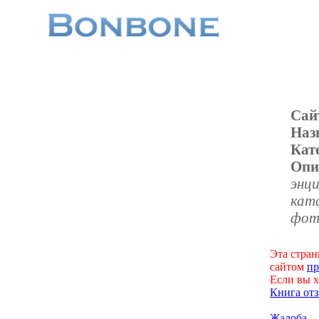
Сай
Наз
Кат
Опи
энци
ката
фот
Эта стран
сайтом
пр
Если вы х
Книга отз
Жалоба