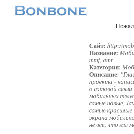
Пожал
Сайт:
http://mobi
Название:
Моби
mmf, amr
Категория:
Моб
Описание:
"Гла
проекта - напи
о сотовой связи 
мобильных теле
самые новые, Jav
самые красивые 
экрана мобильно
не всё, что мы