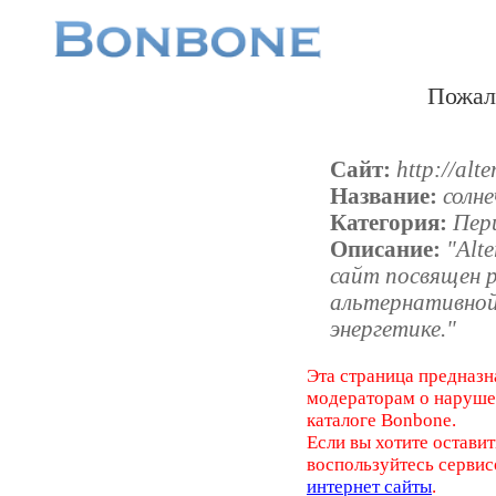
Пожал
Сайт:
http://alt
Название:
солн
Категория:
Пер
Описание:
"Alt
сайт посвящен 
альтернативной,
энергетике."
Эта страница предназн
модераторам о наруш
каталоге Bonbone.
Если вы хотите оставит
воспользуйтесь серви
интернет сайты
.