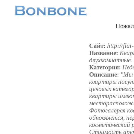
Пожал
Сайт:
http://flat
Название:
Квар
двухкомнатные. 
Категория:
Нед
Описание:
"Мы 
квартиры посуто
ценовых категор
квартиры имею
месторасположе
Фотогалерея кв
обновляется, п
косметический 
Стоимость аре