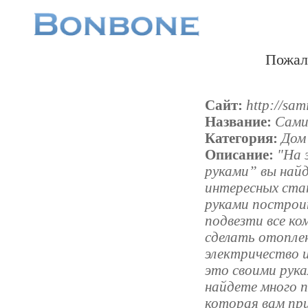
Пожал
Сайт:
http://sam
Название:
Сами
Категория:
Дом
Описание:
"На 
руками” вы най
интересных ста
руками построи
подвезти все ко
сделать отоплен
электричество и
это своими рук
найдете много 
которая вам пр