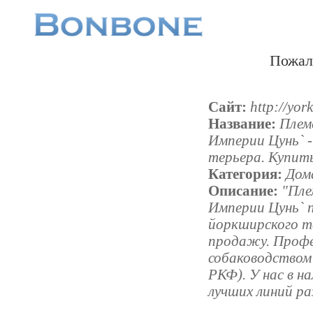
Пожал
Сайт:
http://york
Название:
Плем
Империи Цунь` 
терьера. Купит
Категория:
Дом
Описание:
"Пле
Империи Цунь` 
йоркширского те
продажу. Профе
собаководством 
РКФ). У нас в н
лучших линий ра