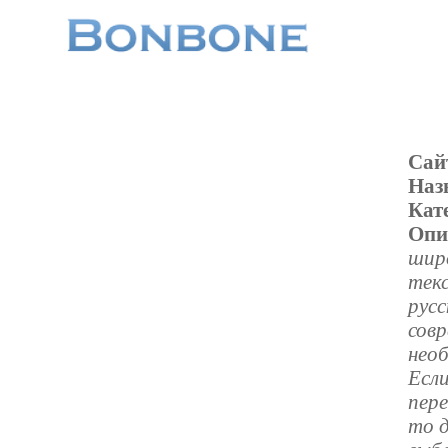
Сай
Наз
Кат
Опи
широ
текс
русс
совр
нео
Есл
пере
то 