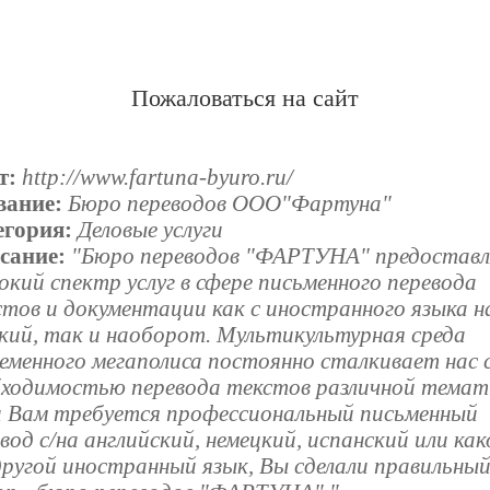
Пожаловаться на сайт
т:
http://www.fartuna-byuro.ru/
вание:
Бюро пeрeводов ООО"Фартуна"
егория:
Деловые услуги
сание:
"Бюро переводов "ФАРТУНА" предостав
кий спектр услуг в сфере письменного перевода
тов и документации как с иностранного языка н
кий, так и наоборот. Мультикультурная среда
еменного мегаполиса постоянно сталкивает нас 
бходимостью перевода текстов различной темат
и Вам требуется профессиональный письменный
вод с/на английский, немецкий, испанский или как
другой иностранный язык, Вы сделали правильны