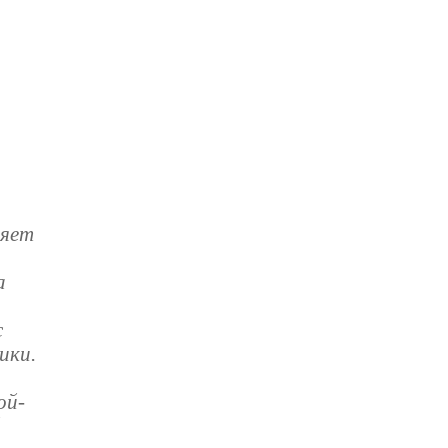
ляет
а
с
ики.
ой-
й