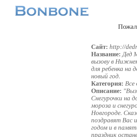
Пожал
Сайт:
http://ded
Название:
Дед 
вызову в Нижне
для ребенка на 
новый год.
Категория:
Все 
Описание:
"Выз
Снегурочки на д
мороза и снегур
Новгороде. Ска
поздравят Вас 
годом и в памят
праздник остане