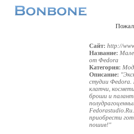
Пожал
Сайт:
http://www
Название:
Мале
от Фedora
Категория:
Мод
Описание:
"Экс
студии Фedora. 
клатчи, космети
броши и палант
полудрагоценны
Fedorastudio.R
приобрести гото
пошив!"