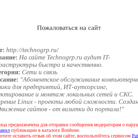
Пожаловаться на сайт
т:
http://technogrp.ru/
вание:
На сайте Technogrp.ru аудит IT-
раструктуры быстро и качественно.
егория:
Сети и связь
сание:
"Абонентское обслуживание компьютерн
ники для предприятий, ИТ-аутсорсинг,
ектирование и монтаж локальных сетей и СКС.
рение Linux - проекты любой сложности. Создан
движение сайтов - от визитки до портала!"
ица предназначена для отправки сообщения модераторам о нар
авил
публикации в каталоге Bonbone.
отите оставить отзыв об этом сайте, воспользуйтесь сервисом
Pat