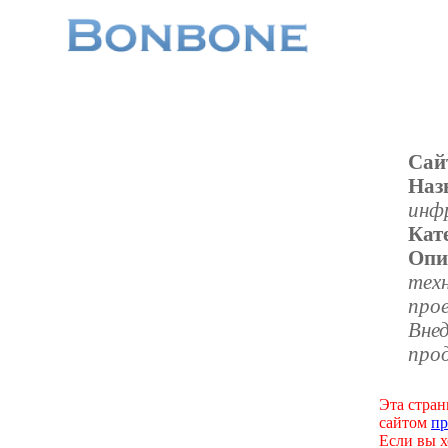
Сай
Наз
инф
Кат
Опи
тех
про
Внед
про
Эта стран
сайтом
пр
Если вы х