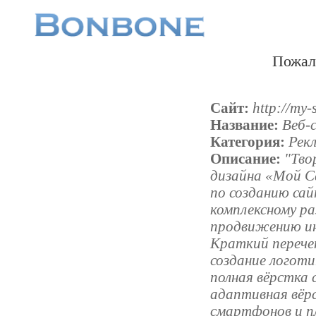
Пожал
Сайт:
http://my-
Название:
Веб-
Категория:
Рек
Описание:
"Тво
дизайна «Мой С
по созданию са
комплексному р
продвижению ин
Краткий перечень
создание логоти
полная вёрстка 
адаптивная вёр
смартфонов и п