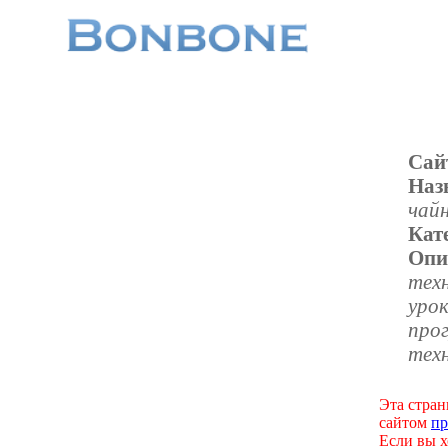
Сай
Наз
чайн
Кат
Опи
техн
уро
прог
тех
Эта стран
сайтом
пр
Если вы х