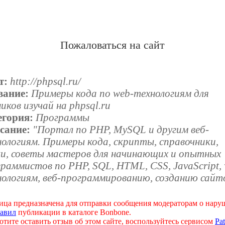
Пожаловаться на сайт
т:
http://phpsql.ru/
вание:
Примеры кода по web-технологиям для
иков изучай на phpsql.ru
егория:
Программы
сание:
"Портал по PHP, MySQL и другим веб-
ологиям. Примеры кода, скрипты, справочники,
ки, советы мастеров для начинающих и опытных
раммистов по PHP, SQL, HTML, CSS, JavaScript,
нологиям, веб-программированию, созданию сайт
ица предназначена для отправки сообщения модераторам о нар
авил
публикации в каталоге Bonbone.
отите оставить отзыв об этом сайте, воспользуйтесь сервисом
Pat