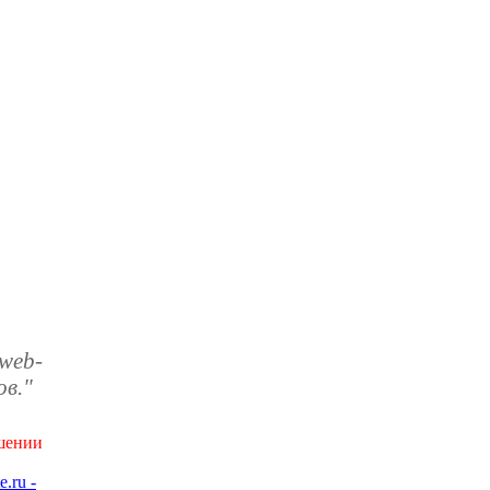
 web-
ов."
ушении
e.ru -