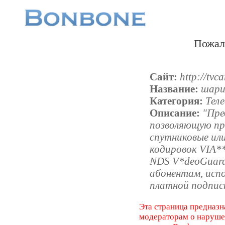
Пожал
Сайт:
http://tvca
Название:
шари
Категория:
Тел
Описание:
"Пре
позволяющую п
спутниковые или
кодировок VIA*
NDS V*deoGuard 
абонентам, испо
платной подпис
Эта страница предназн
модераторам о наруш