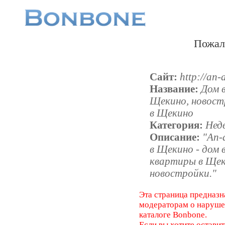
Пожал
Сайт:
http://an-
Название:
Дом 
Щекино, новост
в Щекино
Категория:
Нед
Описание:
"An-
в Щекино - дом
квартиры в Щек
новостройки."
Эта страница предназн
модераторам о наруш
каталоге Bonbone.
Если вы хотите оставит