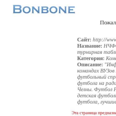
Пожал
Сайт:
http://www
Название:
НЧФС
турнирная табл
Категория:
Ком
Описание:
"Инф
командах ВУЗов
футбольный спр
футбола на рад
Челны. Футбол Р
детская футбол
футбола, лучши
Эта страница предназн