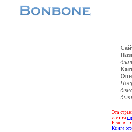
Сай
Наз
дли
Кат
Опи
Пос
демо
дне
Эта стран
сайтом
пр
Если вы х
Книга отз