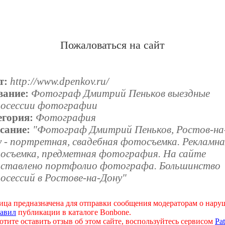
Пожаловаться на сайт
т:
http://www.dpenkov.ru/
вание:
Фотограф Дмитрий Пеньков выездные
осессии фотографии
егория:
Фотография
сание:
"Фотограф Дмитрий Пеньков, Ростов-на
у - портретная, свадебная фотосъемка. Рекламн
осъемка, предметная фотография. На сайте
дставлено портфолио фотографа. Большинство
осессий в Ростове-на-Дону"
ица предназначена для отправки сообщения модераторам о нар
авил
публикации в каталоге Bonbone.
отите оставить отзыв об этом сайте, воспользуйтесь сервисом
Pat