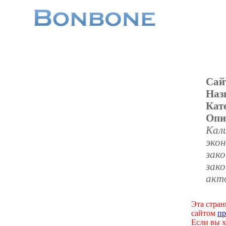
Сай
Наз
Кат
Опи
Кали
экон
зак
зак
акт
Эта стран
сайтом
пр
Если вы х