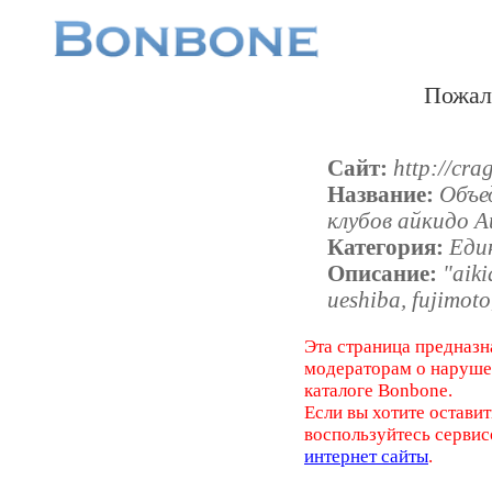
Пожал
Сайт:
http://cra
Название:
Объе
клубов айкидо 
Категория:
Еди
Описание:
"aiki
ueshiba, fujimoto,
Эта страница предназн
модераторам о наруш
каталоге Bonbone.
Если вы хотите оставит
воспользуйтесь серви
интернет сайты
.