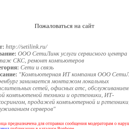
Пожаловаться на сайт
т:
http://setilink.ru/
вание:
ООО СетиЛинк услуги сервисного центра
таж СКС, ремонт компьютеров
егория:
Сети и связь
сание:
"Компьютерная ИТ компания ООО Сети
Оренбург занимается монтажом локальных
ислительных сетей, офисных атс, обслуживанием
ой компьютеной техники и оргтехники, ИТ-
сосрингом, продажей компьютерной и ргтехники
луживанием серверов"
ица предназначена для отправки сообщения модераторам о нар
авил
публикации в каталоге Bonbone.