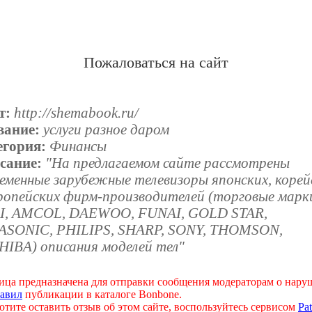
Пожаловаться на сайт
т:
http://shemabook.ru/
вание:
услуги разное даром
егория:
Финансы
сание:
"На предлагаемом сайте рассмотрены
еменные зарубежные телевизоры японских, корей
вропейских фирм-производителей (торговые марк
I, AMCOL, DAEWOO, FUNAI, GOLD STAR,
ASONIC, PHILIPS, SHARP, SONY, THOMSON,
HIBA) описания моделей тел"
ица предназначена для отправки сообщения модераторам о нар
авил
публикации в каталоге Bonbone.
отите оставить отзыв об этом сайте, воспользуйтесь сервисом
Pat