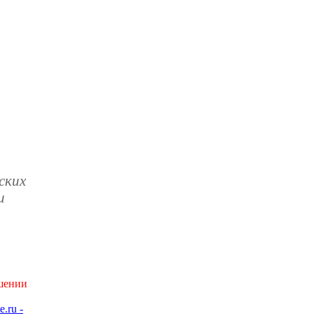
ских
и
ушении
e.ru -