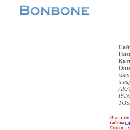
Сай
Наз
Кат
Опи
совр
и е
AKA
PAN
TOS
Эта стран
сайтом
пр
Если вы х