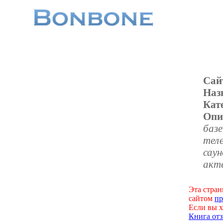
Сай
Наз
Кат
Опи
баз
теле
сау
акт
Эта стран
сайтом
пр
Если вы х
Книга отз