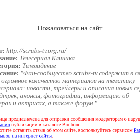
Пожаловаться на сайт
т:
http://scrubs-tv.org.ru/
вание:
Телесериал Клиника
егория:
Телевидение
сание:
"Фан-сообщество scrubs-tv содержит в с
е огромное количество материалов на тематику
сериала: новости, трейлеры и описания новых се
ндтрек, анонсы, фотографии, информацию об
ерах и актрисах, а также форум."
ица предназначена для отправки сообщения модераторам о нар
авил
публикации в каталоге Bonbone.
отите оставить отзыв об этом сайте, воспользуйтесь сервисом
Pat
ывов на интернет сайты
.