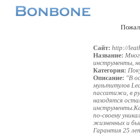
Пожал
Сайт:
http://lea
Название:
Мног
инструменты, н
Категория:
Пок
Описание:
"В о
мультитулов Le
пассатижи, в р
находятся оста
инструменты.Ка
по-своему уникал
жизненных и бы
Гарантия 25 ле