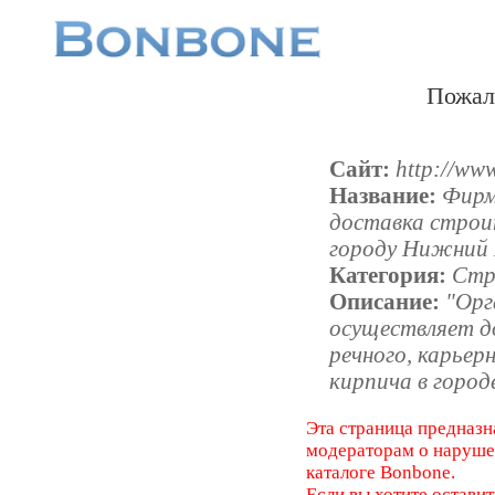
Пожал
Сайт:
http://ww
Название:
Фирм
доставка строи
городу Нижний
Категория:
Стр
Описание:
"Орг
осуществляет д
речного, карьер
кирпича в город
Эта страница предназн
модераторам о наруш
каталоге Bonbone.
Если вы хотите оставит