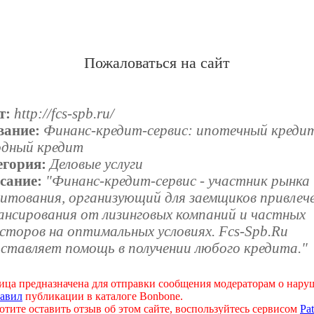
Пожаловаться на сайт
т:
http://fcs-spb.ru/
вание:
Финанс-кредит-сервис: ипотечный креди
одный кредит
егория:
Деловые услуги
сание:
"Финанс-кредит-сервис - участник рынка
дитования, организующий для заемщиков привлеч
ансирования от лизинговых компаний и частных
сторов на оптимальных условиях. Fcs-Spb.Ru
дставляет помощь в получении любого кредита."
ица предназначена для отправки сообщения модераторам о нар
авил
публикации в каталоге Bonbone.
отите оставить отзыв об этом сайте, воспользуйтесь сервисом
Pat