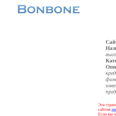
Сай
Наз
выг
Кат
Опи
кре
фин
инве
пре
Эта стран
сайтом
пр
Если вы х