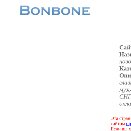
Сай
Наз
ново
Кат
Опи
глав
музы
СНГ,
онла
Эта стран
сайтом
пр
Если вы х