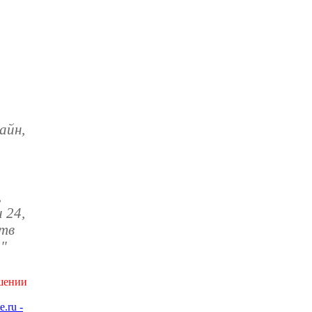
айн,
,
 24,
 тв
."
ушении
e.ru -