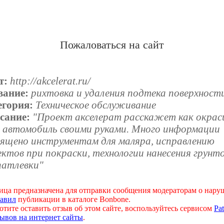
Пожаловаться на сайт
т:
http://akcelerat.ru/
вание:
рихтовка и удаления подтека поверхност
егория:
Техническое обслуживание
сание:
"Проект акселерат расскажет как окра
й автомобиль своими руками. Много информации
вящено инструментам для маляра, исправлению
ктов при покраски, технологии нанесения грунт
патлевки"
ица предназначена для отправки сообщения модераторам о нар
авил
публикации в каталоге Bonbone.
отите оставить отзыв об этом сайте, воспользуйтесь сервисом
Pat
ывов на интернет сайты
.