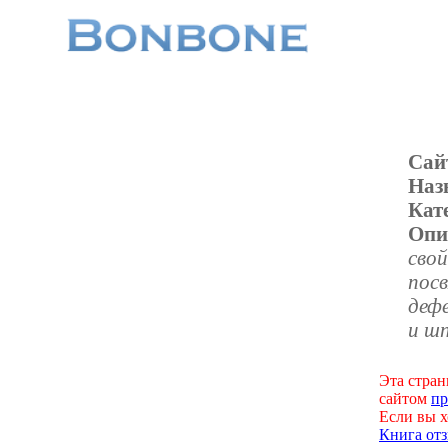
Сай
Наз
Кат
Опи
сво
пос
дефе
и ш
Эта стран
сайтом
пр
Если вы х
Книга отз