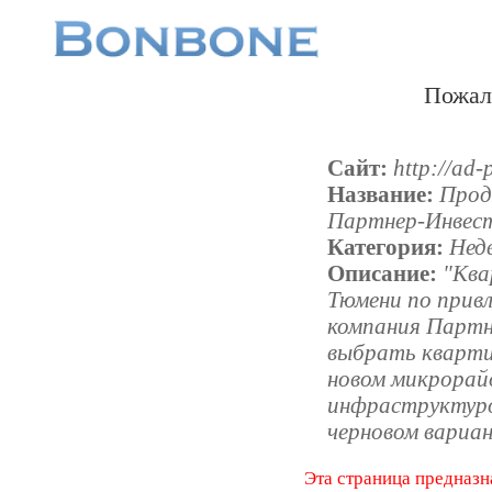
Пожал
Сайт:
http://ad-
Название:
Прод
Партнер-Инвес
Категория:
Нед
Описание:
"Ква
Тюмени по прив
компания Партн
выбрать кварти
новом микрорай
инфраструктурой
черновом вариан
Эта страница предназн