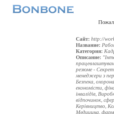
Пожал
Сайт:
http://wor
Название:
Рабо
Категория:
Кад
Описание:
"Інт
працевлаштуванн
резюме - Cекрет
менеджери з пер
Безпека, охорона
економiсти, фiн
iнвалiдiв, Вироб
вiдпочинок, сфер
Керiвництво, Ко
Медицина, фарм