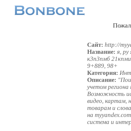
Пожал
Сайт:
http://my
Название:
я, ру
к3п3пмб 21кпмиб
9+889, 98+
Категория:
Инт
Описание:
"Пои
учетом региона 
Возможность ис
видео, картам, 
товарам и слов
на myyandex.com
система и инте