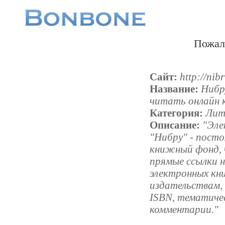
Пожал
Сайт:
http://nibr
Название:
Нибр
читать онлайн к
Категория:
Лит
Описание:
"Эле
"Нибру" - пост
книжный фонд, ч
прямые ссылки н
электронных кни
издательствам, 
ISBN, тематичес
комментарии."