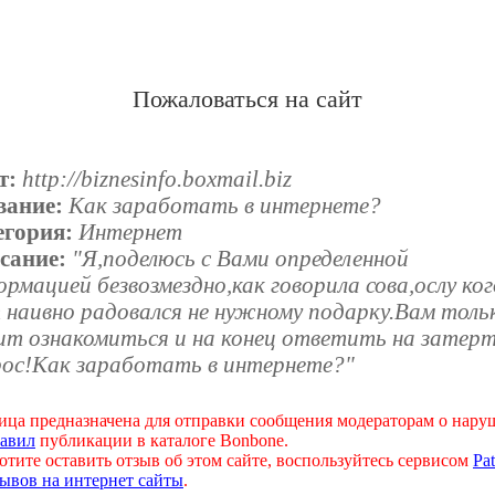
Пожаловаться на сайт
т:
http://biznesinfo.boxmail.biz
вание:
Как заработать в интернете?
егория:
Интернет
сание:
"Я,поделюсь с Вами определенной
рмацией безвозмездно,как говорила сова,ослу ко
 наивно радовался не нужному подарку.Вам толь
ит ознакомиться и на конец ответить на затер
рос!Как заработать в интернете?"
ица предназначена для отправки сообщения модераторам о нар
авил
публикации в каталоге Bonbone.
отите оставить отзыв об этом сайте, воспользуйтесь сервисом
Pat
ывов на интернет сайты
.