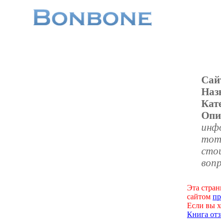
Сай
Наз
Кат
Опи
инфо
тот
сто
воп
Эта стран
сайтом
пр
Если вы х
Книга отз