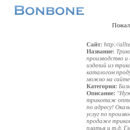
Пожал
Сайт:
http://allt
Название:
Трик
производство и
изделий из три
каталогом прод
можно на сайте A
Категория:
Бизн
Описание:
"Нуж
трикотаж опто
по адресу! Оказ
услуг по произв
продаже трико
платья и т.д. Г