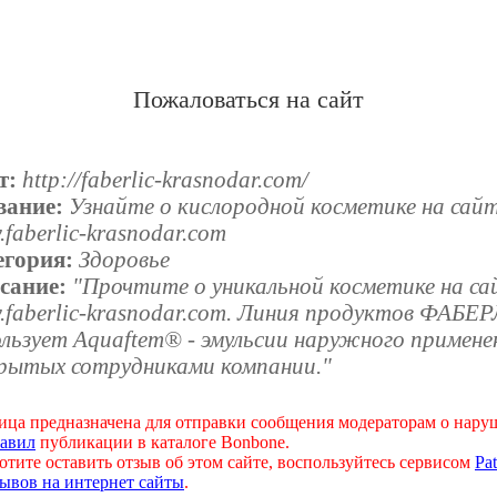
Пожаловаться на сайт
т:
http://faberlic-krasnodar.com/
вание:
Узнайте о кислородной косметике на сай
faberlic-krasnodar.com
егория:
Здоровье
сание:
"Прочтите о уникальной косметике на са
.faberlic-krasnodar.com. Линия продуктов ФАБЕ
льзует Aquaftem® - эмульсии наружного примене
рытых сотрудниками компании."
ица предназначена для отправки сообщения модераторам о нар
авил
публикации в каталоге Bonbone.
отите оставить отзыв об этом сайте, воспользуйтесь сервисом
Pat
ывов на интернет сайты
.