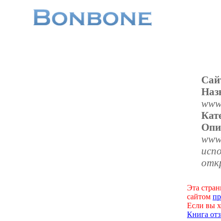
Сай
Наз
www.
Кат
Опи
www
испо
отк
Эта стран
сайтом
пр
Если вы х
Книга отз