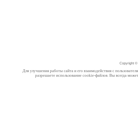
Copyright 
Для улучшения работы сайта и его взаимодействия с пользовател
разрешаете использование cookie-файлов. Вы всегда може