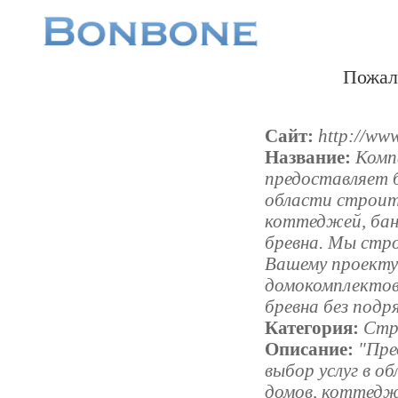
Пожал
Сайт:
http://ww
Название:
Комп
предоставляет б
области строит
коттеджей, бан
бревна. Мы стр
Вашему проекту
домокомплектов
бревна без подр
Категория:
Стр
Описание:
"Пре
выбор услуг в о
домов, коттедж