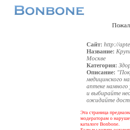
Пожал
Сайт:
http://apte
Название:
Круп
Москве
Категория:
Здо
Описание:
"Пок
медицинского на
аптеке намного 
и выбирайте не
ожидайте доста
Эта страница предназн
модераторам о наруш
каталоге Bonbone.
Если вы хотите оставит