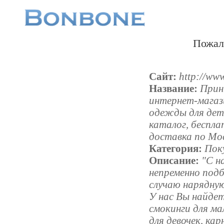
Пожал
Сайт:
http://www
Название:
Прин
интернет-магаз
одежды для дет
каталог, беспла
доставка по Мо
Категория:
Пок
Описание:
"С н
непременно под
случаю нарядную
У нас Вы найде
смокинги для ма
для девочек, ка