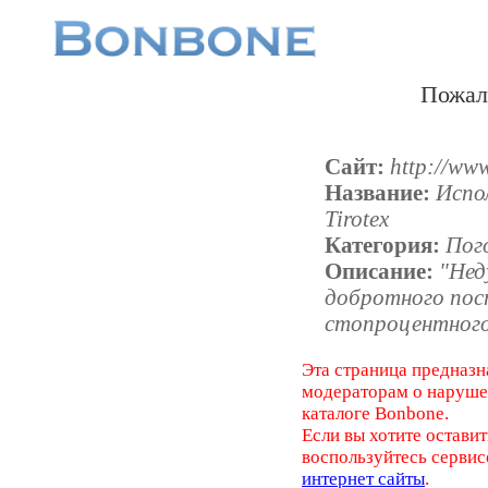
Пожал
Сайт:
http://www
Название:
Испо
Tirotex
Категория:
Пог
Описание:
"Нед
добротного пост
стопроцентного 
Эта страница предназн
модераторам о наруш
каталоге Bonbone.
Если вы хотите оставит
воспользуйтесь серви
интернет сайты
.