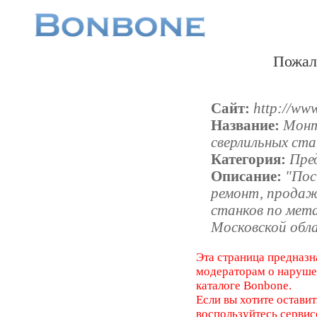
Пожал
Сайт:
http://www
Название:
Монт
сверлильных ста
Категория:
Пре
Описание:
"Пос
ремонт, продаж
станков по мета
Московской обл
Эта страница предназн
модераторам о наруш
каталоге Bonbone.
Если вы хотите оставит
воспользуйтесь серви