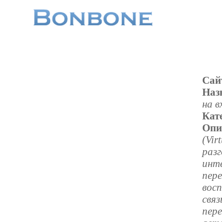
Сай
Наз
на в
Кат
Опи
(Vir
разг
инт
пере
вос
свя
пере