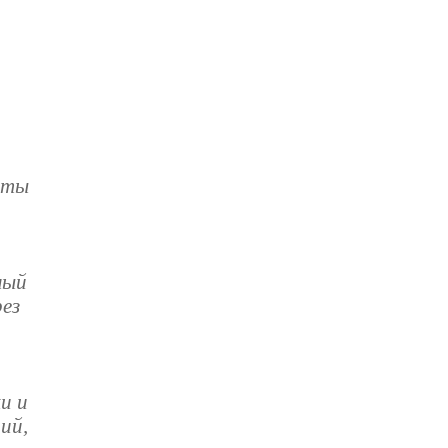
еты
ный
рез
и и
ий,