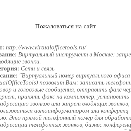
Пожаловаться на сайт
т:
http://www.virtualofficetools.ru/
вание:
Виртуальный инструмент в Москве: запр
ходящие звонки.
егория:
Сети и связь
сание:
"Виртуальный номер виртуального офиса
tualOfficeTools) позволит Вам: записать телефон
овор и голосовые сообщения, отправить факс че
ернет, принять факс на компьютер, установить
адресацию звонков или запрет входящих звонков,
пользоваться автоинформатором или конференц
зью. Это прямой телефонный номер для обработк
адресации телефонных звонков, бизнес конференц