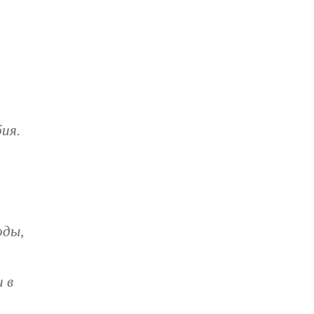
ия.
оды,
 в