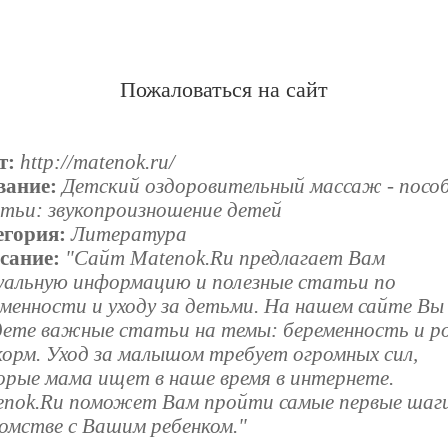
Пожаловаться на сайт
т:
http://matenok.ru/
вание:
Детский оздоровительный массаж - пособ
тьи: звукопроизношение детей
егория:
Литература
сание:
"Сайт Matenok.Ru предлагает Вам
уальную информацию и полезные статьи по
менности и уходу за детьми. На нашем сайте Вы
дете важные статьи на темы: беременность и р
корм. Уход за малышом требует огромных сил,
орые мама ищет в наше время в интернете.
enok.Ru поможет Вам пройти самые первые шаги
омстве с Вашим ребенком."