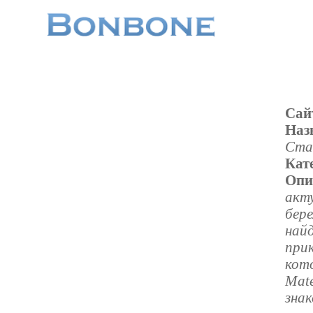
Сай
Наз
Ста
Кат
Опи
акт
бере
най
при
кот
Mat
знак